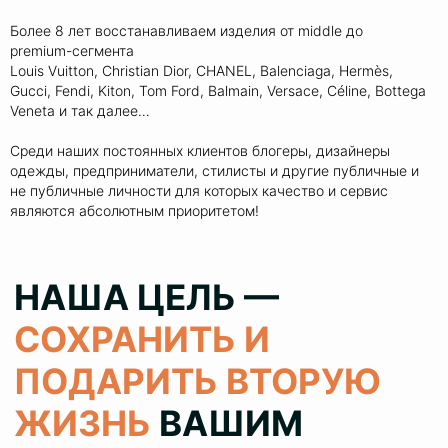
с различными изделиями от мидл,
Более 8 лет восстанавливаем изделия от middle до
премиум сегмента и до тяжелого
premium-сегмента
люкса
Louis Vuitton, Christian Dior, CHANEL, Balenciaga, Hermès,
6000+
клиентов
Gucci, Fendi, Kiton, Tom Ford, Balmain, Versace, Céline, Bottega
Veneta и так далее…
обслужили за все время работы и
статистика только растет
Среди наших постоянных клиентов блогеры, дизайнеры
одежды, предприниматели, стилисты и другие публичные и
100%
результат
не публичные личности для которых качество и сервис
являются абсолютным приоритетом!
колеруем цвет при реставрации 1
в 1 как в оригинале, сохраняя при
этом аутентичность ваших вещей
> 80%
клиентов
обращаются с повторными
заказами и рекомендуют нас
своим знакомым
КОНСУЛЬТИРУЕМ