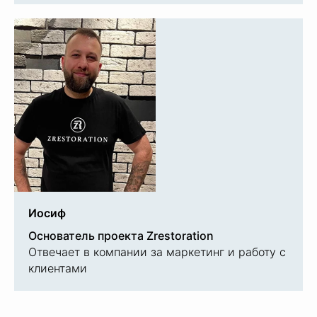
НАША ЦЕЛЬ —
Иосиф
СОХРАНИТЬ И
ПОДАРИТЬ ВТОРУЮ
Основатель проекта Zrestoration
Отвечает в компании за маркетинг и работу с
ЖИЗНЬ
ВАШИМ
клиентами
ИЗДЕЛИЯМ
10+
лет работы