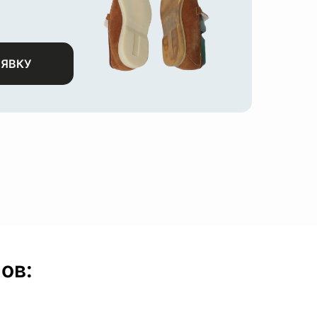
АЯВКУ
ов: