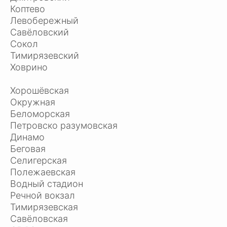
Коптево
Левобережный
Савёловский
Сокол
Тимирязевский
Ховрино
Хорошёвская
Окружная
Беломорская
Петровско разумовская
Динамо
Беговая
Селигерская
Полежаевская
Водный стадион
Речной вокзал
Тимирязевская
Савёловская