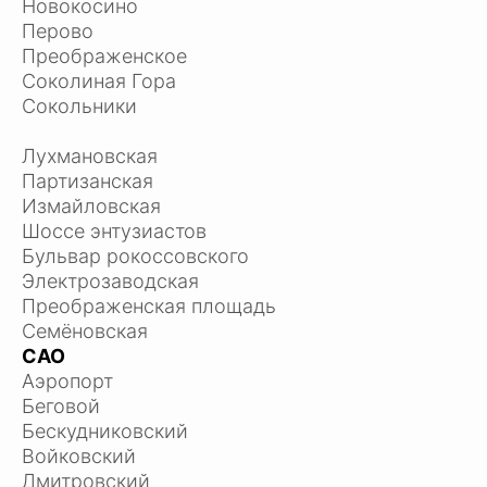
Новокосино
Перово
Преображенское
Соколиная Гора
Сокольники
Лухмановская
Партизанская
Измайловская
Шоссе энтузиастов
Бульвар рокоссовского
Электрозаводская
Преображенская площадь
Семёновская
САО
Аэропорт
Беговой
Бескудниковский
Войковский
Дмитровский