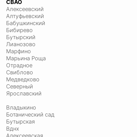
СВАО
Алексеевский
Алтуфьевский
Бабушкинский
Бибирево
Бутырский
Лианозово
Марфино
Марьина Роща
Отрадное
Свиблово
Медведково
Северный
Ярославский
Владыкино
Ботанический сад
Бутырская
Вднх
Алексеевская