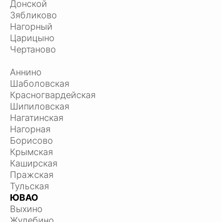
Донской
Зябликово
Нагорный
Царицыно
Чертаново
Аннино
Шаболовская
Красногвардейская
Шипиловская
Нагатинская
Нагорная
Борисово
Крымская
Каширская
Пражская
Тульская
ЮВАО
Выхино
Жулебино