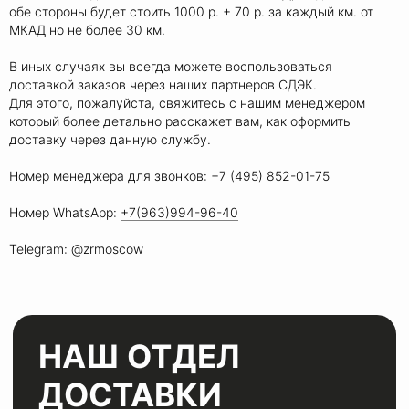
обе стороны будет стоить 1000 р. + 70 р. за каждый км. от
МКАД но не более 30 км.
В иных случаях вы всегда можете воспользоваться
доставкой заказов через наших партнеров СДЭК.
Для этого, пожалуйста, свяжитесь с нашим менеджером
который более детально расскажет вам, как оформить
НАШ
ОТДЕЛ
доставку через данную службу.
ДОСТАВКИ
Номер менеджера для звонков:
+7 (495) 852-01-75
РАБОТАЕТ ПО ВСЕЙ
Номер WhatsApp:
+7(963)994-96-40
МОСКВЕ И МО
Telegram:
@zrmoscow
Примем ваше изделие,
качественно восстановим и
привезем в идеальном
состоянии в удобное для вас
время и место