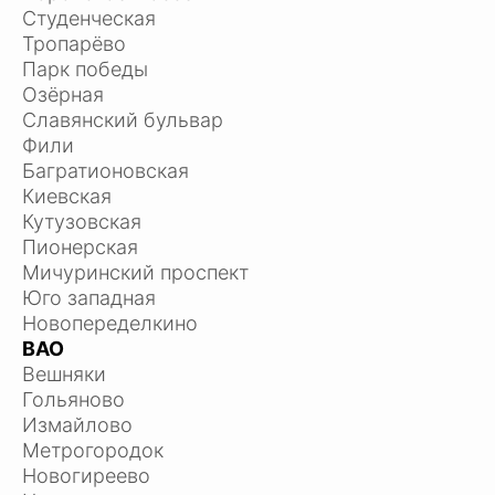
Студенческая
Тропарёво
Парк победы
Озёрная
Славянский бульвар
Фили
Багратионовская
Киевская
Кутузовская
Пионерская
Мичуринский проспект
Юго западная
Новопеределкино
ВАО
Вешняки
Гольяново
Измайлово
Метрогородок
Новогиреево