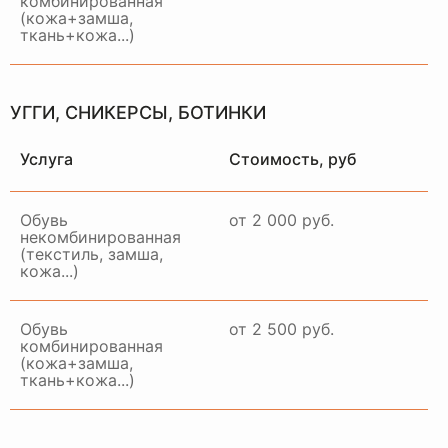
комбинированная
(кожа+замша,
ткань+кожа...)
УГГИ, СНИКЕРСЫ, БОТИНКИ
Услуга
Стоимость, руб
НАШ
ОТДЕЛ
ДОСТАВКИ
Обувь
от 2 000 руб.
РАБОТАЕТ ПО ВСЕЙ
некомбинированная
МОСКВЕ И МО
(текстиль, замша,
кожа...)
Обувь
от 2 500 руб.
комбинированная
(кожа+замша,
ткань+кожа...)
Примем ваше изделие,
качественно восстановим и
привезем в идеальном
состоянии в удобное для вас