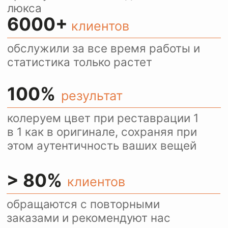
Ежедневно более 100
посетителей нашего сайта
пользуются оценкой
стоимости услуг через
WhatsApp.
Это удобно и быстро.
ОЦЕНИТЕ РЕЗУЛЬТАТ
НАШИХ РАБОТ
С нами ваша любимая пара
обуви снова станет
выглядеть как новая!