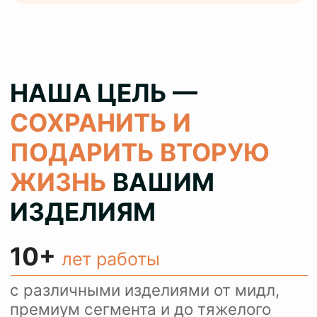
обслужили за все время работы и
статистика только растет
100%
результат
колеруем цвет при реставрации 1
в 1 как в оригинале, сохраняя при
этом аутентичность ваших вещей
> 80%
клиентов
обращаются с повторными
заказами и рекомендуют нас
своим знакомым
КОНСУЛЬТИРУЕМ
И ПРИНИМАЕМ
ЗАКАЗЫ ЧЕРЕЗ
WHATSAPP