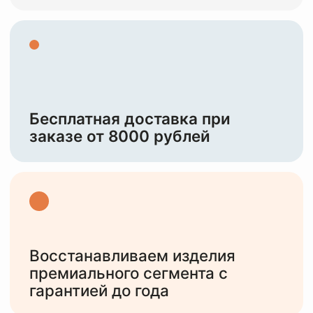
Восстанавливаем изделия
премиального сегмента с
гарантией до года
НАША ЦЕЛЬ —
СОХРАНИТЬ И
ПОДАРИТЬ ВТОРУЮ
ЖИЗНЬ
ВАШИМ
ИЗДЕЛИЯМ
10+
лет работы
с различными изделиями от мидл,
премиум сегмента и до тяжелого
люкса
6000+
клиентов