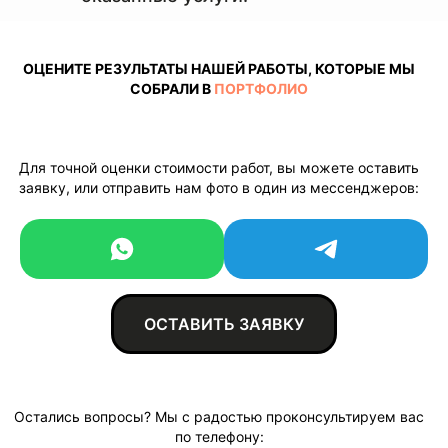
НУЖЕН РЕМОНТ
ОЦЕНИТЕ РЕЗУЛЬТАТЫ НАШЕЙ РАБОТЫ, КОТОРЫЕ МЫ
ИЛИ РЕСТАВРАЦИЯ?
СОБРАЛИ В
ПОРТФОЛИО
Оставьте заявку на сайте или
напишите в мессенджерах:
Для точной оценки стоимости работ, вы можете оставить
WhatsApp
или
Telegram
.
заявку, или отправить нам фото в один из мессенджеров:
Ваше имя
Ваш телефон
ОСТАВИТЬ ЗАЯВКУ
+7
Остались вопросы? Мы с радостью проконсультируем вас
ОСТАВИТЬ ЗАЯВКУ
по телефону: