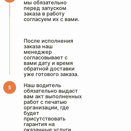
мы обязательно
перед запуском
заказа в работу
согласуем их с вами.
Примем вашу сумку и другие
вещи от Balmain, качественно
восстановим, и привезем в
идеальном состоянии в удобное
После исполнения
для вас время и место
заказа наш
ЗАКАЗАТЬ ДОСТАВКУ
менеджер
согласовывает с
вами дату и время
обратной доставки
уже готового заказа.
Если вы находитесь в
Наш водитель
обязательно выдаст
другом городе, то мы
вам акт выполненных
принимаем заказы сдэком
работ с печатью
или любой другой
организации, где
компанией на ваш выбор.
будет
присутствовать
гарантия на
оказанные услуги.