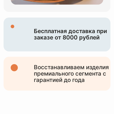
НАША ЦЕЛЬ —
СОХРАНИТЬ И
ПОДАРИТЬ ВТОРУЮ
ЖИЗНЬ
ВАШИМ
ИЗДЕЛИЯМ
10+
лет работы
с различными изделиями от мидл,
премиум сегмента и до тяжелого люкса
6000+
клиентов
обслужили за все время работы и
статистика только растет