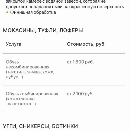
закрытой камере с водяной завесой, которая не
допускает попадания пыли на окрашенную поверхность
•
Финишная обработка
МОКАСИНЫ, ТУФЛИ, ЛОФЕРЫ
Услуга
Стоимость, руб
Обувь
от 1 800 руб.
некомбинированная
(текстиль, замша, кожа,
нубук...)
Обувь комбинированная
от 2 100 руб.
(кожа+замша,
НАШ
ОТДЕЛ
ткань+кожа...)
ДОСТАВКИ
РАБОТАЕТ ПО ВСЕЙ
УГГИ, СНИКЕРСЫ, БОТИНКИ
МОСКВЕ И МО