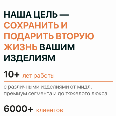
100%
результат
колеруем цвет при реставрации 1 в 1
как в оригинале, сохраняя при этом
аутентичность ваших вещей
> 80%
клиентов
обращаются с повторными заказами и
рекомендуют нас своим знакомым
КОНСУЛЬТИРУЕМ
И ПРИНИМАЕМ
ЗАКАЗЫ ЧЕРЕЗ
WHATSAPP