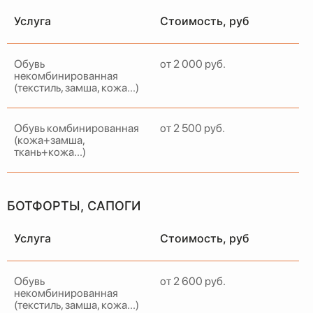
Услуга
Стоимость, руб
Обувь
от 2 000 руб.
некомбинированная
Примем ваше изделие,
(текстиль, замша, кожа...)
качественно восстановим и
привезем в идеальном
состоянии в удобное для вас
Обувь комбинированная
от 2 500 руб.
время и место
(кожа+замша,
ткань+кожа...)
ЗАКАЗАТЬ ДОСТАВКУ
БОТФОРТЫ, САПОГИ
Услуга
Стоимость, руб
Обувь
от 2 600 руб.
некомбинированная
(текстиль, замша, кожа...)