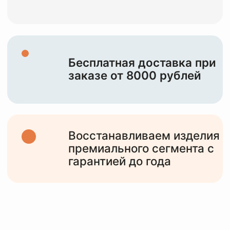
НАША ЦЕЛЬ —
СОХРАНИТЬ И
ПОДАРИТЬ ВТОРУЮ
ЖИЗНЬ
ВАШИМ
ИЗДЕЛИЯМ
10+
лет работы
с различными изделиями от мидл,
премиум сегмента и до тяжелого
люкса
6000+
клиентов
обслужили за все время работы и
статистика только растет