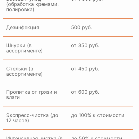
(обработка кремами,
полировка)
ГАЛЕРЕЯ РАБОТ
Дезинфекция
500 руб.
Шнурки (в
от 350 руб.
ассортименте)
Стельки (в
от 450 руб.
ассортименте)
Пропитка от грязи и
от 600 руб.
влаги
Экспресс-чистка (до
до 100% к стоимости
12 часов)
Интенсивная чистка (в
до 50% к стоимости