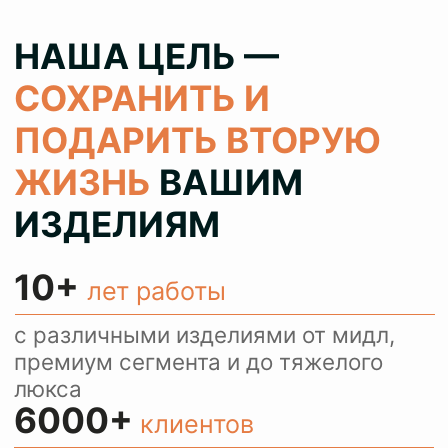
100%
результат
колеруем цвет при реставрации 1
в 1 как в оригинале, сохраняя при
этом аутентичность ваших вещей
> 80%
клиентов
обращаются с повторными
заказами и рекомендуют нас
своим знакомым
КОНСУЛЬТИРУЕМ
И ПРИНИМАЕМ
ЗАКАЗЫ ЧЕРЕЗ
WHATSAPP