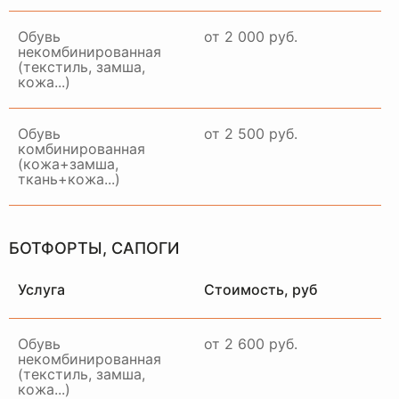
Обувь
от 2 000 руб.
некомбинированная
(текстиль, замша,
кожа...)
Примем ваше изделие,
качественно восстановим и
привезем в идеальном
Обувь
от 2 500 руб.
состоянии в удобное для вас
комбинированная
время и место
(кожа+замша,
ткань+кожа...)
ЗАКАЗАТЬ ДОСТАВКУ
БОТФОРТЫ, САПОГИ
Услуга
Стоимость, руб
Обувь
от 2 600 руб.
некомбинированная
(текстиль, замша,
кожа...)