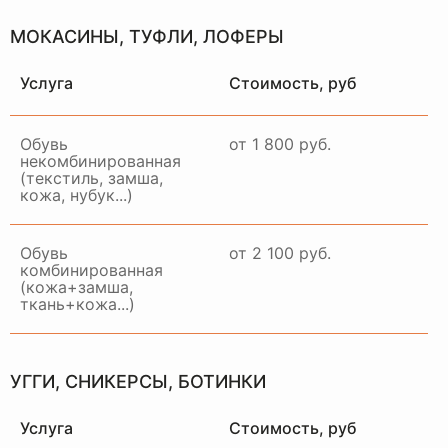
МОКАСИНЫ, ТУФЛИ, ЛОФЕРЫ
Услуга
Стоимость, руб
Обувь
от 1 800 руб.
некомбинированная
(текстиль, замша,
кожа, нубук...)
Обувь
от 2 100 руб.
комбинированная
(кожа+замша,
ткань+кожа...)
НАШ
ОТДЕЛ
ДОСТАВКИ
УГГИ, СНИКЕРСЫ, БОТИНКИ
РАБОТАЕТ ПО ВСЕЙ
МОСКВЕ И МО
Услуга
Стоимость, руб