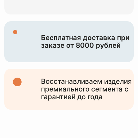
НАША ЦЕЛЬ —
СОХРАНИТЬ И
ПОДАРИТЬ ВТОРУЮ
ЖИЗНЬ
ВАШИМ
ИЗДЕЛИЯМ
10+
лет работы
с различными изделиями от мидл,
премиум сегмента и до тяжелого
люкса
6000+
клиентов
обслужили за все время работы и
статистика только растет