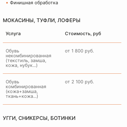
•
Финишная обработка
МОКАСИНЫ, ТУФЛИ, ЛОФЕРЫ
Услуга
Стоимость, руб
Обувь
от 1 800 руб.
некомбинированная
(текстиль, замша,
кожа, нубук...)
Обувь
от 2 100 руб.
комбинированная
(кожа+замша,
ткань+кожа...)
НАШ
ОТДЕЛ
ДОСТАВКИ
РАБОТАЕТ ПО ВСЕЙ
УГГИ, СНИКЕРСЫ, БОТИНКИ