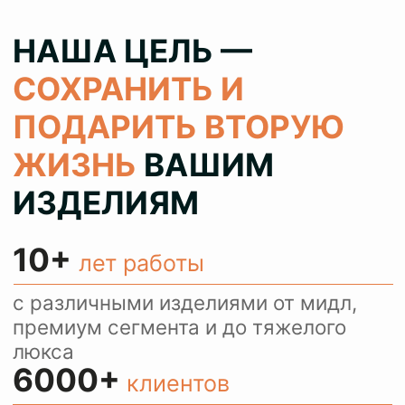
100%
результат
колеруем цвет при реставрации 1
в 1 как в оригинале, сохраняя при
этом аутентичность ваших вещей
> 80%
клиентов
обращаются с повторными
заказами и рекомендуют нас
своим знакомым
КОНСУЛЬТИРУЕМ
И ПРИНИМАЕМ
ЗАКАЗЫ ЧЕРЕЗ
WHATSAPP