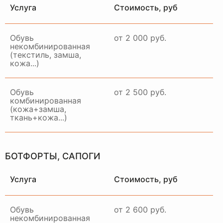
МОСКВЕ И МО
Услуга
Стоимость, руб
Обувь
от 2 000 руб.
некомбинированная
(текстиль, замша,
Примем ваше изделие,
кожа...)
качественно восстановим и
привезем в идеальном
состоянии в удобное для вас
Обувь
от 2 500 руб.
время и место
комбинированная
(кожа+замша,
ЗАКАЗАТЬ ДОСТАВКУ
ткань+кожа...)
БОТФОРТЫ, САПОГИ
Услуга
Стоимость, руб
Обувь
от 2 600 руб.
некомбинированная