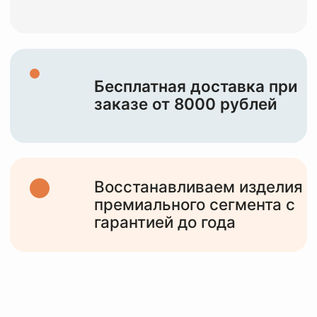
НАША ЦЕЛЬ —
СОХРАНИТЬ И
ПОДАРИТЬ ВТОРУЮ
ЖИЗНЬ
ВАШИМ
ИЗДЕЛИЯМ
10+
лет работы
с различными изделиями от мидл,
премиум сегмента и до тяжелого
люкса
6000+
клиентов
обслужили за все время работы и
статистика только растет