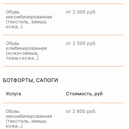
Обувь
от 2 000 руб.
некомбинированная
(текстиль, замша,
кожа...)
Примем ваше изделие,
качественно восстановим и
привезем в идеальном
Обувь
от 2 500 руб.
состоянии в удобное для вас
комбинированная
время и место
(кожа+замша,
ткань+кожа...)
ЗАКАЗАТЬ ДОСТАВКУ
БОТФОРТЫ, САПОГИ
Услуга
Стоимость, руб
Обувь
от 2 600 руб.
некомбинированная
(текстиль, замша,
кожа...)