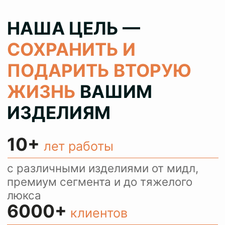
100%
результат
колеруем цвет при реставрации 1
в 1 как в оригинале, сохраняя при
этом аутентичность ваших вещей
> 80%
клиентов
обращаются с повторными
заказами и рекомендуют нас
своим знакомым
КОНСУЛЬТИРУЕМ
И ПРИНИМАЕМ
ЗАКАЗЫ ЧЕРЕЗ
WHATSAPP