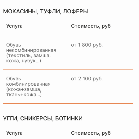
МОКАСИНЫ, ТУФЛИ, ЛОФЕРЫ
Услуга
Стоимость, руб
Обувь
от 1 800 руб.
некомбинированная
(текстиль, замша,
кожа, нубук...)
Обувь
от 2 100 руб.
комбинированная
(кожа+замша,
ткань+кожа...)
НАШ
ОТДЕЛ
ДОСТАВКИ
УГГИ, СНИКЕРСЫ, БОТИНКИ
РАБОТАЕТ ПО ВСЕЙ
МОСКВЕ И МО
Услуга
Стоимость, руб