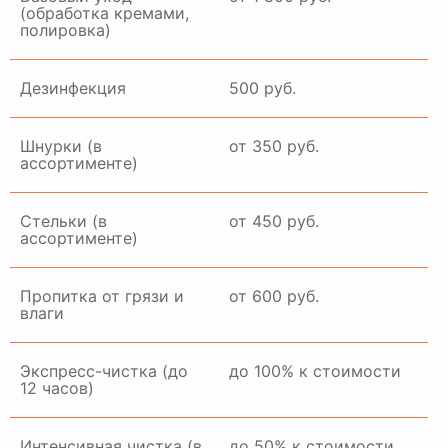
(обработка кремами,
полировка)
ГАЛЕРЕЯ РАБОТ
Дезинфекция
500 руб.
Шнурки (в
от 350 руб.
ассортименте)
Стельки (в
от 450 руб.
ассортименте)
Пропитка от грязи и
от 600 руб.
влаги
Экспресс-чистка (до
до 100% к стоимости
12 часов)
Интенсивная чистка (в
до 50% к стоимости