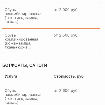
Обувь
от 2 000 руб.
некомбинированная
(текстиль, замша,
кожа...)
Примем ваше изделие,
качественно восстановим и
привезем в идеальном
Обувь
от 2 500 руб.
состоянии в удобное для вас
комбинированная
время и место
(кожа+замша,
ткань+кожа...)
ЗАКАЗАТЬ ДОСТАВКУ
БОТФОРТЫ, САПОГИ
Услуга
Стоимость, руб
Обувь
от 2 600 руб.
некомбинированная
(текстиль, замша,
кожа...)