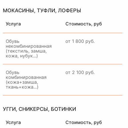
МОКАСИНЫ, ТУФЛИ, ЛОФЕРЫ
Услуга
Стоимость, руб
Обувь
от 1 800 руб.
некомбинированная
(текстиль, замша,
кожа, нубук...)
Обувь
от 2 100 руб.
комбинированная
(кожа+замша,
ткань+кожа...)
НАШ
ОТДЕЛ
ДОСТАВКИ
УГГИ, СНИКЕРСЫ, БОТИНКИ
РАБОТАЕТ ПО ВСЕЙ
МОСКВЕ И МО
Услуга
Стоимость, руб