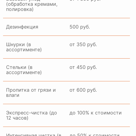
(обработка кремами,
полировка)
ГАЛЕРЕЯ РАБОТ
Дезинфекция
500 руб.
Шнурки (в
от 350 руб.
ассортименте)
Стельки (в
от 450 руб.
ассортименте)
Пропитка от грязи и
от 600 руб.
влаги
Экспресс-чистка (до
до 100% к стоимости
12 часов)
Интенсивная чистка (в
до 50% к стоимости