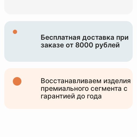
НАША ЦЕЛЬ —
СОХРАНИТЬ И
ПОДАРИТЬ ВТОРУЮ
ЖИЗНЬ
ВАШИМ
ИЗДЕЛИЯМ
10+
лет работы
с различными изделиями от мидл,
премиум сегмента и до тяжелого
люкса
6000+
клиентов
обслужили за все время работы и
статистика только растет