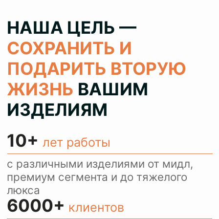
100%
результат
колеруем цвет при реставрации 1
в 1 как в оригинале, сохраняя при
этом аутентичность ваших вещей
> 80%
клиентов
обращаются с повторными
заказами и рекомендуют нас
своим знакомым
КОНСУЛЬТИРУЕМ
И ПРИНИМАЕМ
ЗАКАЗЫ ЧЕРЕЗ
WHATSAPP