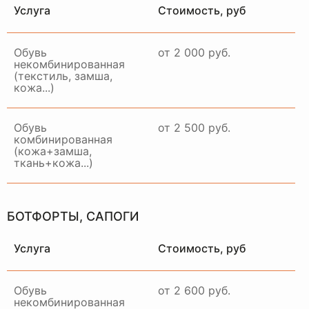
МОСКВЕ И МО
Услуга
Стоимость, руб
Обувь
от 2 000 руб.
некомбинированная
(текстиль, замша,
Примем ваше изделие,
кожа...)
качественно восстановим и
привезем в идеальном
состоянии в удобное для вас
Обувь
от 2 500 руб.
время и место
комбинированная
(кожа+замша,
ЗАКАЗАТЬ ДОСТАВКУ
ткань+кожа...)
БОТФОРТЫ, САПОГИ
Услуга
Стоимость, руб
Обувь
от 2 600 руб.
некомбинированная