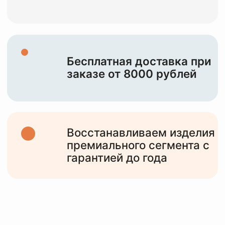
НАША ЦЕЛЬ —
СОХРАНИТЬ И
ПОДАРИТЬ ВТОРУЮ
ЖИЗНЬ
ВАШИМ
ИЗДЕЛИЯМ
10+
лет работы
с различными изделиями от мидл,
премиум сегмента и до тяжелого
люкса
6000+
клиентов
обслужили за все время работы и
статистика только растет