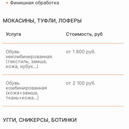
•
Финишная обработка
МОКАСИНЫ, ТУФЛИ, ЛОФЕРЫ
Услуга
Стоимость, руб
Обувь
от 1 800 руб.
некомбинированная
(текстиль, замша,
кожа, нубук...)
Обувь
от 2 100 руб.
комбинированная
(кожа+замша,
ткань+кожа...)
НАШ
ОТДЕЛ
ДОСТАВКИ
РАБОТАЕТ ПО ВСЕЙ
УГГИ, СНИКЕРСЫ, БОТИНКИ