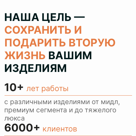
100%
результат
колеруем цвет при реставрации 1
в 1 как в оригинале, сохраняя при
этом аутентичность ваших вещей
> 80%
клиентов
обращаются с повторными
заказами и рекомендуют нас
своим знакомым
КОНСУЛЬТИРУЕМ
И ПРИНИМАЕМ
ЗАКАЗЫ ЧЕРЕЗ
WHATSAPP