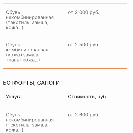
Обувь
от 2 000 руб.
некомбинированная
(текстиль, замша,
кожа...)
Примем ваше изделие,
качественно восстановим и
привезем в идеальном
Обувь
от 2 500 руб.
состоянии в удобное для вас
комбинированная
время и место
(кожа+замша,
ткань+кожа...)
ЗАКАЗАТЬ ДОСТАВКУ
БОТФОРТЫ, САПОГИ
Услуга
Стоимость, руб
Обувь
от 2 600 руб.
некомбинированная
(текстиль, замша,
кожа...)