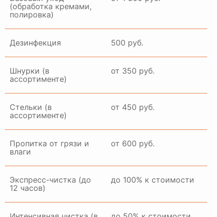
(обработка кремами,
полировка)
ГАЛЕРЕЯ РАБОТ
Дезинфекция
500 руб.
Шнурки (в
от 350 руб.
ассортименте)
Стельки (в
от 450 руб.
ассортименте)
Пропитка от грязи и
от 600 руб.
влаги
Экспресс-чистка (до
до 100% к стоимости
12 часов)
Интенсивная чистка (в
до 50% к стоимости