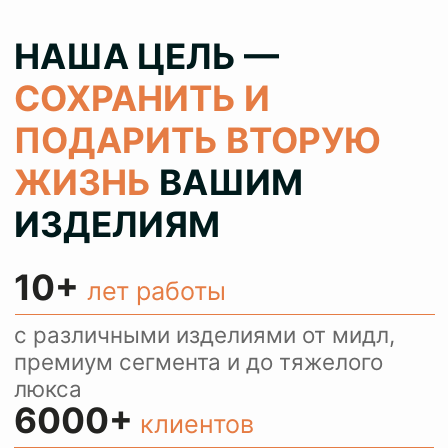
100%
результат
колеруем цвет при реставрации 1
в 1 как в оригинале, сохраняя при
этом аутентичность ваших вещей
> 80%
клиентов
обращаются с повторными
заказами и рекомендуют нас
своим знакомым
КОНСУЛЬТИРУЕМ
И ПРИНИМАЕМ
ЗАКАЗЫ ЧЕРЕЗ
WHATSAPP