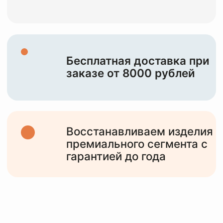
НАША ЦЕЛЬ —
СОХРАНИТЬ И
ПОДАРИТЬ ВТОРУЮ
ЖИЗНЬ
ВАШИМ
ИЗДЕЛИЯМ
10+
лет работы
с различными изделиями от мидл,
премиум сегмента и до тяжелого
люкса
6000+
клиентов
обслужили за все время работы и
статистика только растет