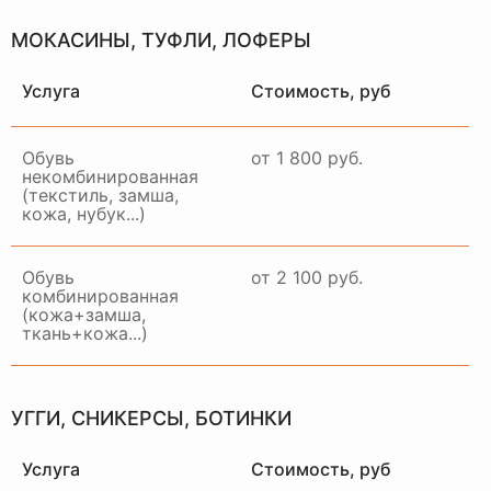
МОКАСИНЫ, ТУФЛИ, ЛОФЕРЫ
Услуга
Стоимость, руб
Обувь
от 1 800 руб.
некомбинированная
(текстиль, замша,
кожа, нубук...)
Обувь
от 2 100 руб.
комбинированная
(кожа+замша,
ткань+кожа...)
НАШ
ОТДЕЛ
ДОСТАВКИ
УГГИ, СНИКЕРСЫ, БОТИНКИ
РАБОТАЕТ ПО ВСЕЙ
МОСКВЕ И МО
Услуга
Стоимость, руб