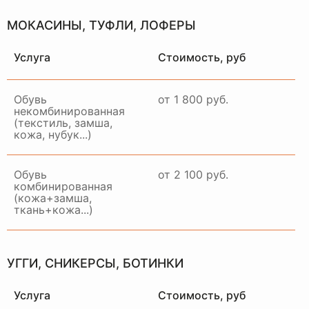
МОКАСИНЫ, ТУФЛИ, ЛОФЕРЫ
Услуга
Стоимость, руб
Обувь
от 1 800 руб.
некомбинированная
(текстиль, замша,
кожа, нубук...)
Обувь
от 2 100 руб.
комбинированная
(кожа+замша,
ткань+кожа...)
НАШ
ОТДЕЛ
ДОСТАВКИ
УГГИ, СНИКЕРСЫ, БОТИНКИ
РАБОТАЕТ ПО ВСЕЙ
МОСКВЕ И МО
Услуга
Стоимость, руб