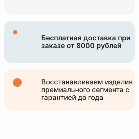
НАША ЦЕЛЬ —
СОХРАНИТЬ И
ПОДАРИТЬ ВТОРУЮ
ЖИЗНЬ
ВАШИМ
ИЗДЕЛИЯМ
10+
лет работы
с различными изделиями от мидл,
премиум сегмента и до тяжелого
люкса
6000+
клиентов
обслужили за все время работы и
статистика только растет