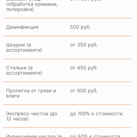
(обработка кремами,
полировка)
ГАЛЕРЕЯ РАБОТ
Дезинфекция
500 руб.
Шнурки (в
от 350 руб.
ассортименте)
Стельки (в
от 450 руб.
ассортименте)
Пропитка от грязи и
от 600 руб.
влаги
Экспресс-чистка (до
до 100% к стоимости
12 часов)
Интенсивная чистка (в
до 50% к стоимости