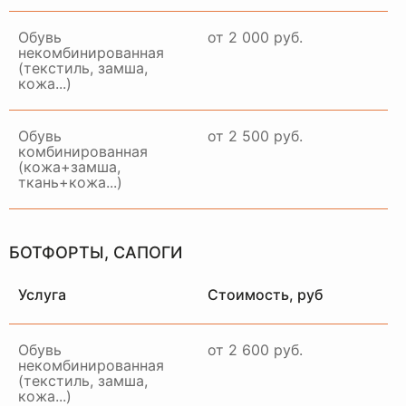
Обувь
от 2 000 руб.
некомбинированная
(текстиль, замша,
кожа...)
Примем ваше изделие,
качественно восстановим и
привезем в идеальном
Обувь
от 2 500 руб.
состоянии в удобное для вас
комбинированная
время и место
(кожа+замша,
ткань+кожа...)
ЗАКАЗАТЬ ДОСТАВКУ
БОТФОРТЫ, САПОГИ
Услуга
Стоимость, руб
Обувь
от 2 600 руб.
некомбинированная
(текстиль, замша,
кожа...)