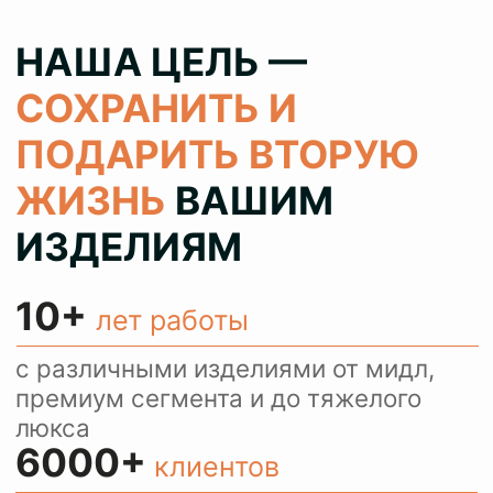
100%
результат
колеруем цвет при реставрации 1
в 1 как в оригинале, сохраняя при
этом аутентичность ваших вещей
> 80%
клиентов
обращаются с повторными
заказами и рекомендуют нас
своим знакомым
КОНСУЛЬТИРУЕМ
И ПРИНИМАЕМ
ЗАКАЗЫ ЧЕРЕЗ
WHATSAPP