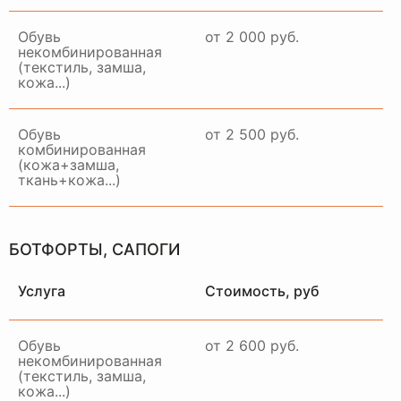
Обувь
от 2 000 руб.
некомбинированная
(текстиль, замша,
кожа...)
Примем ваше изделие,
качественно восстановим и
привезем в идеальном
Обувь
от 2 500 руб.
состоянии в удобное для вас
комбинированная
время и место
(кожа+замша,
ткань+кожа...)
ЗАКАЗАТЬ ДОСТАВКУ
БОТФОРТЫ, САПОГИ
Услуга
Стоимость, руб
Обувь
от 2 600 руб.
некомбинированная
(текстиль, замша,
кожа...)