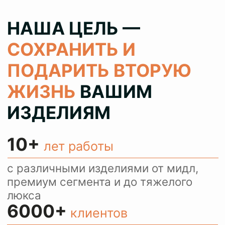
100%
результат
колеруем цвет при реставрации 1
в 1 как в оригинале, сохраняя при
этом аутентичность ваших вещей
> 80%
клиентов
обращаются с повторными
заказами и рекомендуют нас
своим знакомым
КОНСУЛЬТИРУЕМ
И ПРИНИМАЕМ
ЗАКАЗЫ ЧЕРЕЗ
WHATSAPP