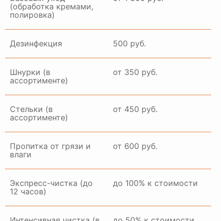
(обработка кремами,
полировка)
ГАЛЕРЕЯ РАБОТ
Дезинфекция
500 руб.
Шнурки (в
от 350 руб.
ассортименте)
Стельки (в
от 450 руб.
ассортименте)
Пропитка от грязи и
от 600 руб.
влаги
Экспресс-чистка (до
до 100% к стоимости
12 часов)
Интенсивная чистка (в
до 50% к стоимости