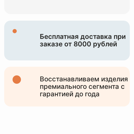
НАША ЦЕЛЬ —
СОХРАНИТЬ И
ПОДАРИТЬ ВТОРУЮ
ЖИЗНЬ
ВАШИМ
ИЗДЕЛИЯМ
10+
лет работы
с различными изделиями от мидл,
премиум сегмента и до тяжелого
люкса
6000+
клиентов
обслужили за все время работы и
статистика только растет