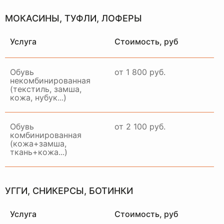
МОКАСИНЫ, ТУФЛИ, ЛОФЕРЫ
Услуга
Стоимость, руб
Обувь
от 1 800 руб.
некомбинированная
(текстиль, замша,
кожа, нубук...)
Обувь
от 2 100 руб.
комбинированная
(кожа+замша,
ткань+кожа...)
НАШ
ОТДЕЛ
ДОСТАВКИ
УГГИ, СНИКЕРСЫ, БОТИНКИ
РАБОТАЕТ ПО ВСЕЙ
МОСКВЕ И МО
Услуга
Стоимость, руб