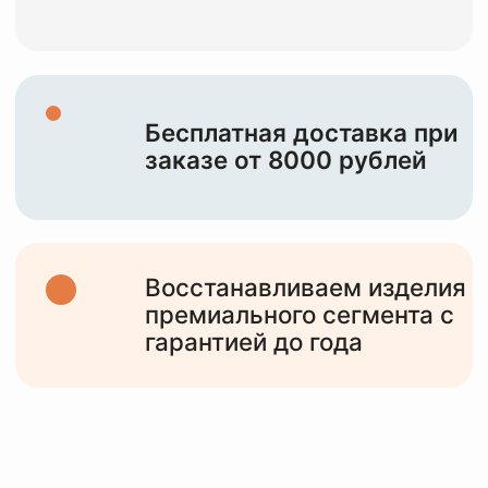
НАША ЦЕЛЬ —
СОХРАНИТЬ И
ПОДАРИТЬ ВТОРУЮ
ЖИЗНЬ
ВАШИМ
ИЗДЕЛИЯМ
10+
лет работы
с различными изделиями от мидл,
премиум сегмента и до тяжелого
люкса
6000+
клиентов
обслужили за все время работы и
статистика только растет