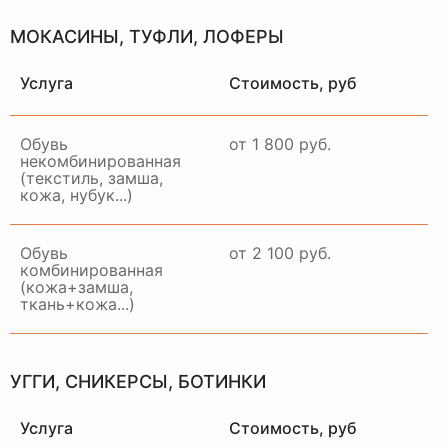
МОКАСИНЫ, ТУФЛИ, ЛОФЕРЫ
Услуга
Стоимость, руб
Обувь
от 1 800 руб.
некомбинированная
(текстиль, замша,
кожа, нубук...)
Обувь
от 2 100 руб.
комбинированная
(кожа+замша,
ткань+кожа...)
НАШ
ОТДЕЛ
ДОСТАВКИ
УГГИ, СНИКЕРСЫ, БОТИНКИ
РАБОТАЕТ ПО ВСЕЙ
МОСКВЕ И МО
Услуга
Стоимость, руб