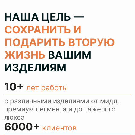
100%
результат
колеруем цвет при реставрации 1
в 1 как в оригинале, сохраняя при
этом аутентичность ваших вещей
> 80%
клиентов
обращаются с повторными
заказами и рекомендуют нас
своим знакомым
КОНСУЛЬТИРУЕМ
И ПРИНИМАЕМ
ЗАКАЗЫ ЧЕРЕЗ
WHATSAPP