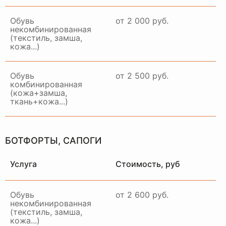
Обувь
от 2 000 руб.
некомбинированная
(текстиль, замша,
кожа...)
Примем ваше изделие,
качественно восстановим и
привезем в идеальном
Обувь
от 2 500 руб.
состоянии в удобное для вас
комбинированная
время и место
(кожа+замша,
ткань+кожа...)
ЗАКАЗАТЬ ДОСТАВКУ
БОТФОРТЫ, САПОГИ
Услуга
Стоимость, руб
Обувь
от 2 600 руб.
некомбинированная
(текстиль, замша,
кожа...)