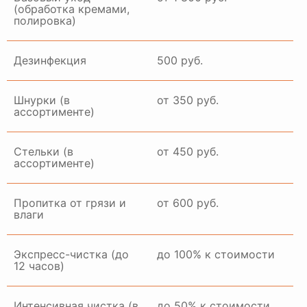
(обработка кремами,
полировка)
ГАЛЕРЕЯ РАБОТ
Дезинфекция
500 руб.
Шнурки (в
от 350 руб.
ассортименте)
Стельки (в
от 450 руб.
ассортименте)
Пропитка от грязи и
от 600 руб.
влаги
Экспресс-чистка (до
до 100% к стоимости
12 часов)
Интенсивная чистка (в
до 50% к стоимости