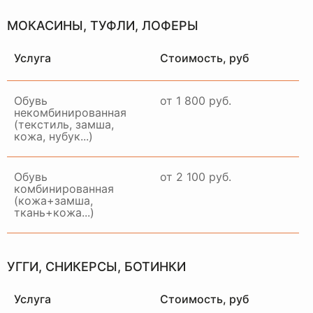
МОКАСИНЫ, ТУФЛИ, ЛОФЕРЫ
Услуга
Стоимость, руб
Обувь
от 1 800 руб.
некомбинированная
(текстиль, замша,
кожа, нубук...)
Обувь
от 2 100 руб.
комбинированная
(кожа+замша,
ткань+кожа...)
НАШ
ОТДЕЛ
ДОСТАВКИ
УГГИ, СНИКЕРСЫ, БОТИНКИ
РАБОТАЕТ ПО ВСЕЙ
МОСКВЕ И МО
Услуга
Стоимость, руб