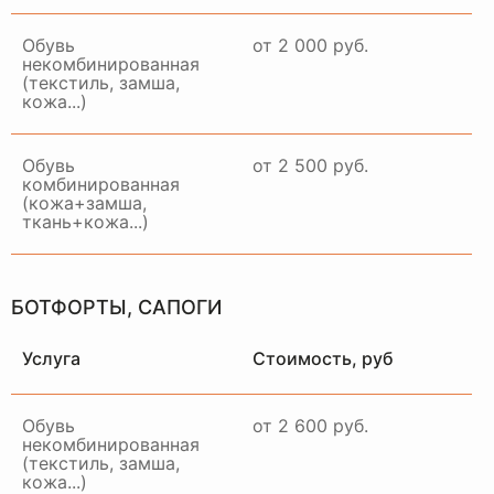
Обувь
от 2 000 руб.
некомбинированная
(текстиль, замша,
кожа...)
Примем ваше изделие,
качественно восстановим и
привезем в идеальном
Обувь
от 2 500 руб.
состоянии в удобное для вас
комбинированная
время и место
(кожа+замша,
ткань+кожа...)
ЗАКАЗАТЬ ДОСТАВКУ
БОТФОРТЫ, САПОГИ
Услуга
Стоимость, руб
Обувь
от 2 600 руб.
некомбинированная
(текстиль, замша,
кожа...)