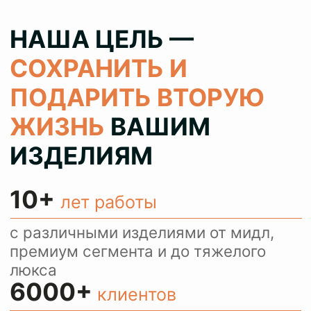
100%
результат
колеруем цвет при реставрации 1
в 1 как в оригинале, сохраняя при
этом аутентичность ваших вещей
> 80%
клиентов
обращаются с повторными
заказами и рекомендуют нас
своим знакомым
КОНСУЛЬТИРУЕМ
И ПРИНИМАЕМ
ЗАКАЗЫ ЧЕРЕЗ
WHATSAPP