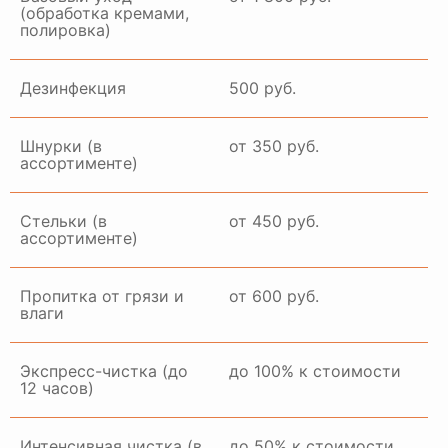
(обработка кремами,
полировка)
ГАЛЕРЕЯ РАБОТ
Дезинфекция
500 руб.
Шнурки (в
от 350 руб.
ассортименте)
Стельки (в
от 450 руб.
ассортименте)
Пропитка от грязи и
от 600 руб.
влаги
Экспресс-чистка (до
до 100% к стоимости
12 часов)
Интенсивная чистка (в
до 50% к стоимости