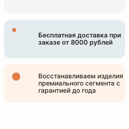
НАША ЦЕЛЬ —
СОХРАНИТЬ И
ПОДАРИТЬ ВТОРУЮ
ЖИЗНЬ
ВАШИМ
ИЗДЕЛИЯМ
10+
лет работы
с различными изделиями от мидл,
премиум сегмента и до тяжелого
люкса
6000+
клиентов
обслужили за все время работы и
статистика только растет